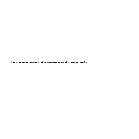
Los productos de temporada son más 
sabrosos y nutritivos